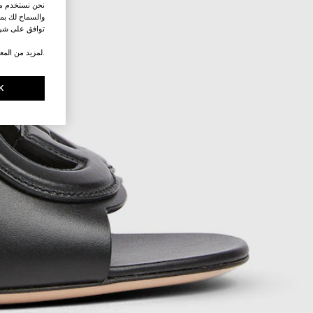
نحن نستخدم ملف
والسماح لك بمش
توافق على شرو
.لمزيد من المع
K