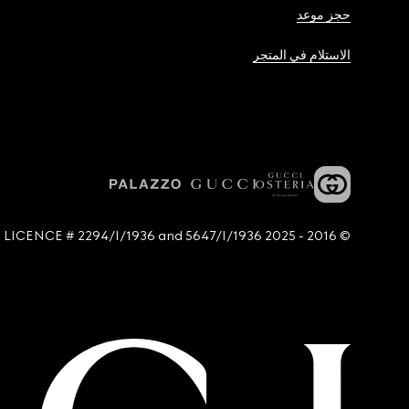
حجز موعد
الاستلام في المتجر
© 2016 - 2025 Guccio Gucci S.p.A. - All rights reserved. SIAE LICENCE # 2294/I/1936 and 5647/I/1936