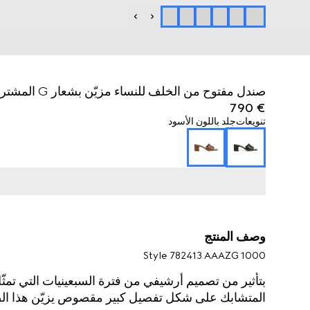
صندل مفتوح من الخلف للنساء مزيّن بشعار G المشترك
€ 790
تنويعات
جلد باللون الأسود
وصف المنتج
Style ‎782413 AAAZG 1000
المتشابك على شكل تفصيل كبير مقصوص يزيّن هذا الصن