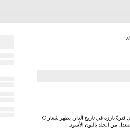
بتأثير من تصميم أرشيفي من فترة السبعينيات التي تمثّل فترةً بارزة في تاريخ الدار، يظهر شعار G
دل من الجلد باللون الأسود.