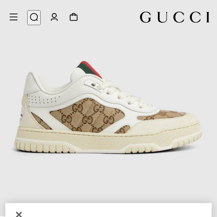
6
/
1