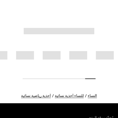
النساء
للنساء أحذية نسائية
أحذية رياضية نسائية
Foote
مُحدّد موقع المتجر