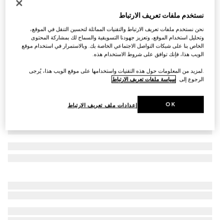
حذاء لوفرز Gucci Jordaan للنساء
نستخدم ملفات تعريف الارتباط
€ 1.140
نحن نستخدم ملفات تعريف الارتباط والتقنيات المماثلة لتحسين التنقل في الموقع،
تنويعات
جلد Rosso Ancora
وتحليل استخدام الموقع، وتعزيز جهودنا التسويقية والسماح لك بمشاركة المحتوى
الخاص بنا على شبكات التواصل الاجتماعي الخاصة بك. وبالاستمرار في استخدام موقع
الويب هذا، فإنك توافق على شروط الاستخدام هذه.
.لمزيد من المعلومات حول هذه التقنيات واستخدامها على موقع الويب هذا، يُرجى
الرجوع إلى
سياسة ملفات تعريف الارتباط
OK
إعدادات ملف تعريف الارتباط