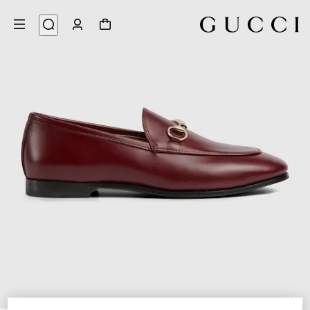
6
/
1