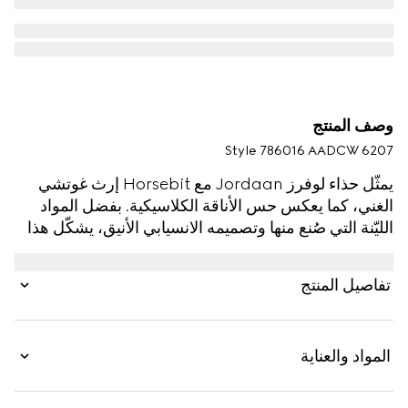
وصف المنتج
Style ‎786016 AADCW 6207
يمثّل حذاء لوفرز Jordaan مع Horsebit إرث غوتشي
الغني، كما يعكس حس الأناقة الكلاسيكية. بفضل المواد
الليّنة التي صُنع منها وتصميمه الانسيابي الأنيق، يشكّل هذا
الحذاء قطعةً معبّرة إلى أقصى الحدود عن الأناقة المناسبة
للحياة اليومية.
تفاصيل المنتج
المواد والعناية