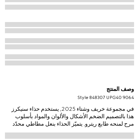
وصف المنتج
Style ‎848307 UPG40 9064
في مجموعة خريف وشتاء 2025, يستخدم حذاء سنيكرز
هذا بالتصميم الضخم الأشكال والألوان والمواد بأسلوب
مرح لمنحه طابع ريترو. يتميّز الحذاء بنعل مطاطي محدّد
الشكل، وهو مصنوع من الجلد، بينما يكتمل التصميم
بتفصيل شريط ويب.