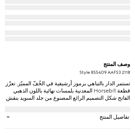
وصف المنتج
Style ‎855409 AAF53 2118
تستمر الدار بالتباهي برموز أرشيفية في الخُفّ المميّز. تعزّز
قطعة Horsebit المعدنية بلمسات نهائية باللون الذهبي
الفاتح شكل التصميم الرائع المصنوع من جلد السويد بنقش
GG لضمان الأناقة المثالية من دون مجهود.
تفاصيل المنتج