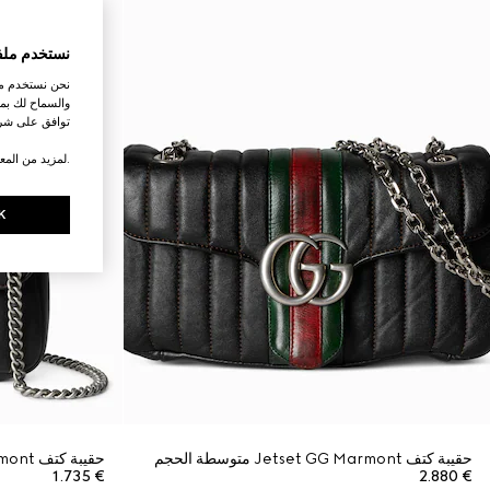
نستخدم ملف
نحن نستخدم ملف
والسماح لك بمش
توافق على شرو
.لمزيد من المع
K
حقيبة كتف Jetset GG Marmont متوسطة الحجم
حقيبة كتف Jetset GG Marmont صغيرة
€ 1.735
€ 2.880