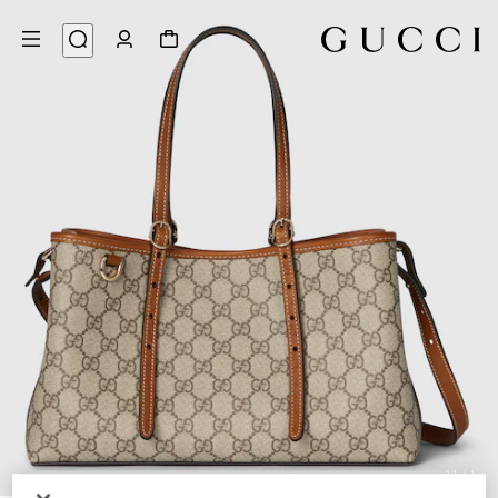
11
/
1