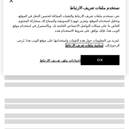
التخصيص بالأحرف الأولى
نستخدم ملفات تعريف الارتباط
حقيبة اليد الواسعة GG Emblem بالحجم المتوسط
نحن نستخدم ملفات تعريف الارتباط والتقنيات المماثلة لتحسين التنقل في الموقع،
€ 2.095
وتحليل استخدام الموقع، وتعزيز جهودنا التسويقية والسماح لك بمشاركة المحتوى
تنويعات
قماش باللونين البيج والبني الداكن
الخاص بنا على شبكات التواصل الاجتماعي الخاصة بك. وبالاستمرار في استخدام موقع
الويب هذا، فإنك توافق على شروط الاستخدام هذه.
.لمزيد من المعلومات حول هذه التقنيات واستخدامها على موقع الويب هذا، يُرجى
الرجوع إلى
سياسة ملفات تعريف الارتباط
OK
إعدادات ملف تعريف الارتباط