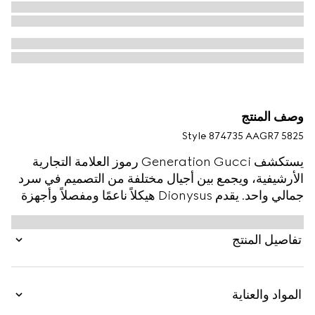
وصف المنتج
Style ‎874735 AAGR7 5825
يستكشف Generation Gucci رموز العلامة التجارية
الأرشيفية، ويجمع بين أجيال مختلفة من التصميم في سرد
جمالي واحد. يقدم Dionysus هيكلاً ناعمًا ومفصلاً وأجهزة
ثنائية اللون. تكمل التشطيبات المعدنية لرأس النمر الرمزي
وحزام السلسلة الجديد كل تباين في الأسلوب للحصول
تفاصيل المنتج
على لمسة فريدة.
المواد والعناية