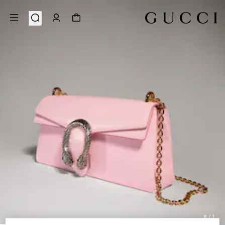
8
/
1