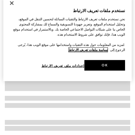
التخصيص بالأحرف الأولى
نستخدم ملفات تعريف الارتباط
حقيبة كتف Dionysus متوسطة الحجم
€ 3.345
نحن نستخدم ملفات تعريف الارتباط والتقنيات المماثلة لتحسين التنقل في الموقع،
وتحليل استخدام الموقع، وتعزيز جهودنا التسويقية والسماح لك بمشاركة المحتوى
تنويعات
جلد باللون الزهري الفاتح
الخاص بنا على شبكات التواصل الاجتماعي الخاصة بك. وبالاستمرار في استخدام موقع
الويب هذا، فإنك توافق على شروط الاستخدام هذه.
.لمزيد من المعلومات حول هذه التقنيات واستخدامها على موقع الويب هذا، يُرجى
الرجوع إلى
سياسة ملفات تعريف الارتباط
OK
إعدادات ملف تعريف الارتباط