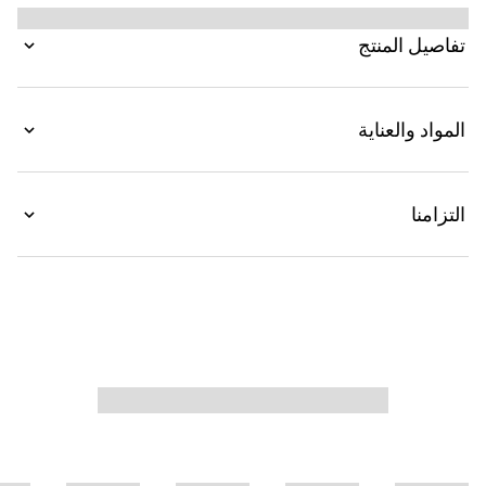
ثنائية اللون. تكمل التشطيبات المعدنية لرأس النمر الرمزي
وحزام السلسلة الجديد كل تباين في الأسلوب للحصول
تفاصيل المنتج
على لمسة فريدة.
المواد والعناية
التزامنا