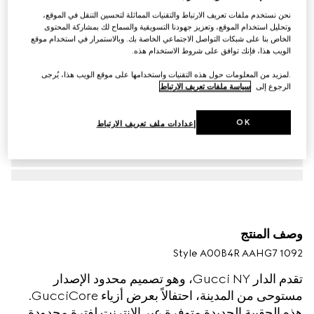
نحن نستخدم ملفات تعريف الارتباط والتقنيات المماثلة لتحسين التنقل في الموقع،
وتحليل استخدام الموقع، وتعزيز جهودنا التسويقية والسماح لك بمشاركة المحتوى
الخاص بنا على شبكات التواصل الاجتماعي الخاصة بك. وبالاستمرار في استخدام موقع
الويب هذا، فإنك توافق على شروط الاستخدام هذه.
.لمزيد من المعلومات حول هذه التقنيات واستخدامها على موقع الويب هذا، يُرجى
الرجوع إلى
سياسة ملفات تعريف الارتباط
OK
إعدادات ملف تعريف الارتباط
وصف المنتج
Style ‎A00B4R AAHG7 1092
تقدم الدار Gucci NY، وهو تصميم محدود الإصدار
مستوحى من المدينة، احتفالاً بعرض أزياء GucciCore.
هذه الحقيبة الجديدة متوفرة عبر الإنترنت لفترة محدودة.