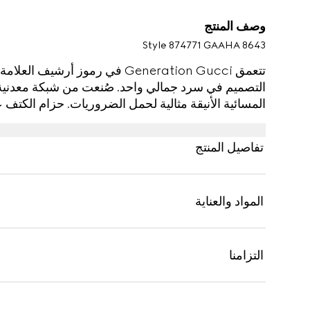
وصف المنتج
Style ‎874771 GAAHA 8643
تتعمق Generation Gucci في رموز أ
التصميم في سرد جمالي واحد. صُنعت من شبكة معدنية 
التي يمكن ارتداؤها على الكتف أو كمقبض علوي.
تفاصيل المنتج
المواد والعناية
التزامنا