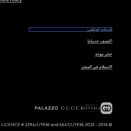
osure Policy
خدمات غوتشي
اكتشف خدماتنا
حجز موعد
الاستلام في المتجر
© 2016 - 2025 Guccio Gucci S.p.A. - All rights reserved. SIAE LICENCE # 2294/I/1936 and 5647/I/1936