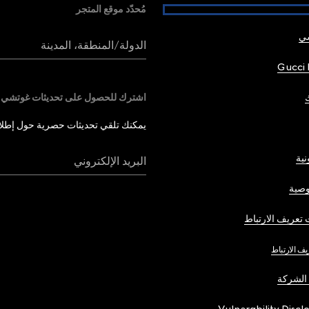
مُحدّد موقع المتجر
شي
الدولة/المنطقة، المدينة
Gucci 
اشترك للحصول على تحديثات غوتشي
يمكنك تلقي تحديثات حصرية حول إطلاق 
نية
البريد الإلكتروني
صية
تعريف الارتباط
يف الارتباط
الشركة