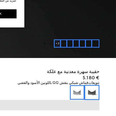
.لمزيد من المع
K
+
3
حقيبة سهرة معدنية مع علكة
€ 5.180
تنويعات
قماش شبكي بنقش GG باللونين الأسود والفضي