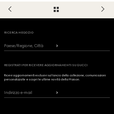
Footer
RICERCA NEGOZIO
Paese/Regione, Città
REGISTRATI PER RICEVERE AGGIORNAMENTI SU GUCCI
Ricevi aggiornamenti esclusivi sul lancio della collezione, comunicazioni
personalizzate e scopri le ultime novità della Maison.
Indirizzo e-mail