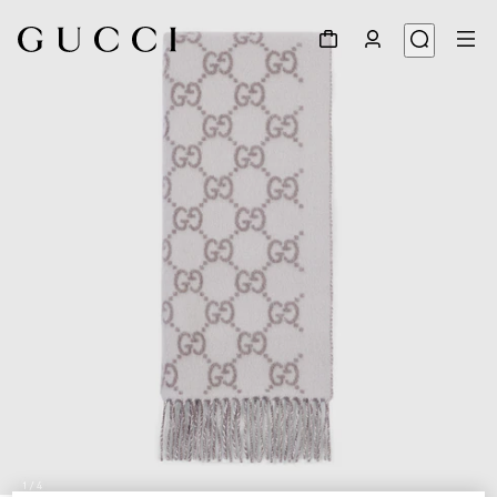
1
/
4