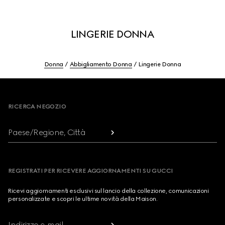
LINGERIE DONNA
Donna
Abbigliamento Donna
Lingerie Donna
Footer
RICERCA NEGOZIO
Paese/Regione, Città
REGISTRATI PER RICEVERE AGGIORNAMENTI SU GUCCI
Ricevi aggiornamenti esclusivi sul lancio della collezione, comunicazioni
personalizzate e scopri le ultime novità della Maison.
Indirizzo e-mail