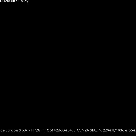
 Disclosure Policy
mmerce Europe S.p.A. - IT VAT nr 05142860484. LICENZA SIAE N. 2294/I/1936 e 564