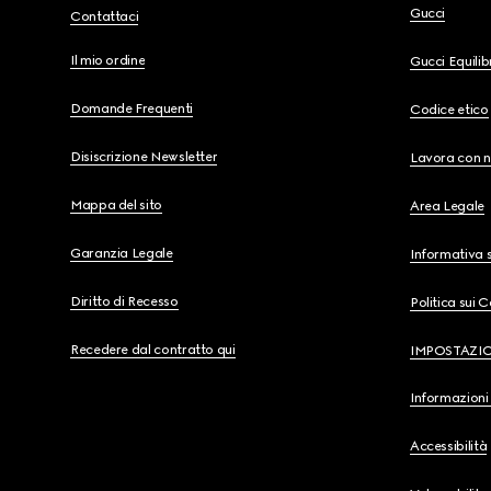
Gucci
Contattaci
Il mio ordine
Gucci Equili
Domande Frequenti
Codice etico
Disiscrizione Newsletter
Lavora con n
Mappa del sito
Area Legale
Garanzia Legale
Informativa s
Diritto di Recesso
Politica sui 
Recedere dal contratto qui
IMPOSTAZI
Informazioni 
Accessibilità