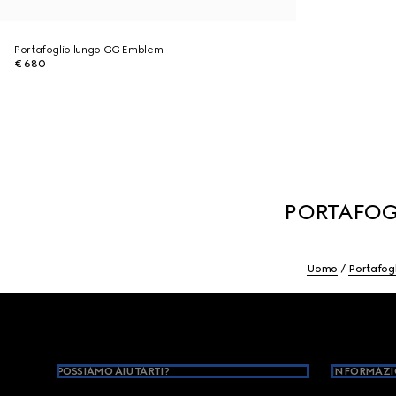
Portafoglio lungo GG Emblem
€ 680
PORTAFOG
Uomo
Portafogl
Footer
POSSIAMO AIUTARTI?
INFORMAZI