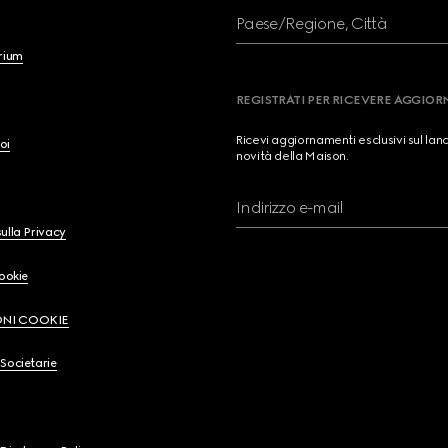
Paese/Regione, Città
brium
REGISTRATI PER RICEVERE AGGIO
Ricevi aggiornamenti esclusivi sul lan
oi
novità della Maison.
Indirizzo e-mail
ulla Privacy
Cookie
ONI COOKIE
Societarie