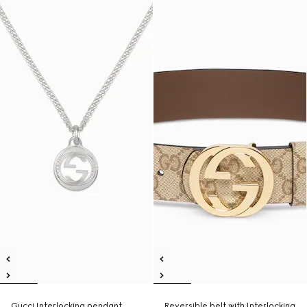
Gucci Interlocking pendant
Reversible belt with Interlocking