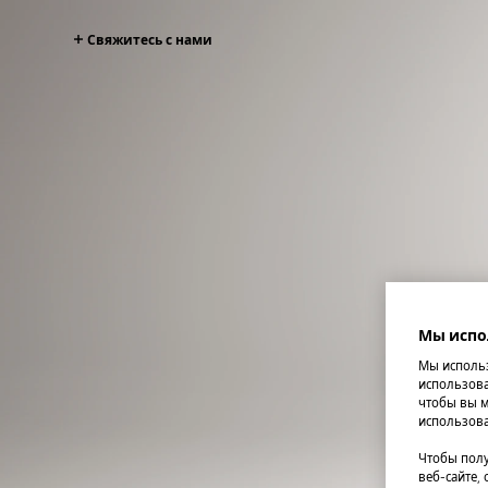
Свяжитесь с нами
Мы испо
Мы использ
использова
чтобы вы м
использова
Чтобы полу
веб-сайте,