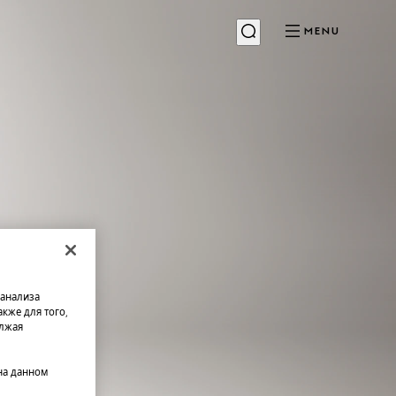
MENU
 анализа
кже для того,
олжая
на данном