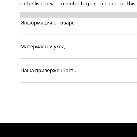
embellished with a metal tag on the outside, thi
inside for an unexpected touch.
Информация о товаре
Материалы и уход
Наша приверженность
Footer