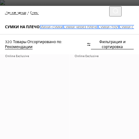
Женская одежда
Сумки
СУМКИ НА ПЛЕЧО
Мини-сумки
Сумки через плечо
Сумки-тоут
Сумки с р
320 Товары
Отсортировано по:
Фильтрация и
Рекомендации
сортировка
Online Exclusive
Online Exclusive