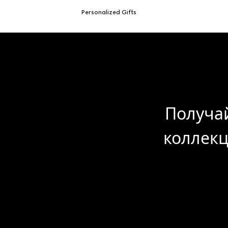
Personalized Gifts
Получай
коллекц