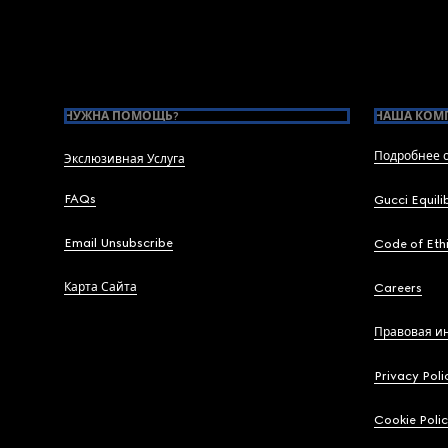
Footer
НУЖНА ПОМОЩЬ?
НАША КОМ
Подробнее о
Экслюзивная Услуга
FAQs
Gucci Equili
Email Unsubscribe
Code of Eth
Карта Сайта
Careers
Правовая и
Privacy Poli
Cookie Poli