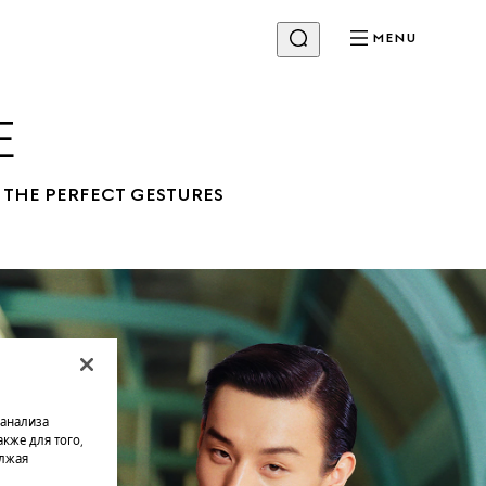
MENU
E
 THE PERFECT GESTURES 
 анализа
кже для того,
олжая