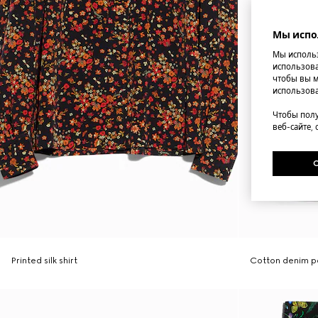
Мы испо
Мы использ
использова
чтобы вы м
использова
Чтобы полу
веб-сайте,
Printed silk shirt
Cotton denim pa