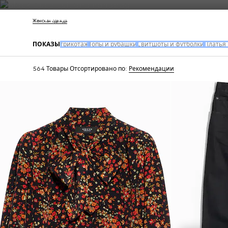
Свяжитесь с нами
Женская одежда
ПОКАЗЫ
трикотаж
Топы и рубашки
Свитшоты и футболки
Платья
564 Товары
Отсортировано по:
Рекомендации