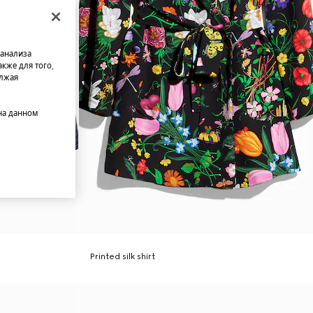
 анализа
кже для того,
олжая
на данном
Printed silk shirt