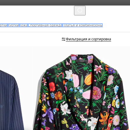
MENU
уртки
Куртки
Кожа
Спортивная одежда
Платья и комбинезоны
Фильтрация и сортировка