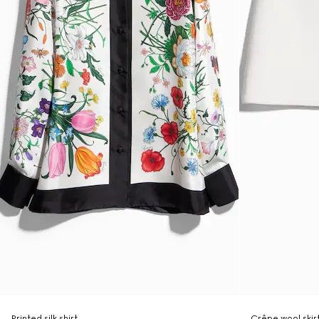
Printed silk shirt
Crêpe wool skir