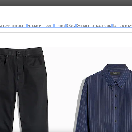
 и комбинезоны
Брюки и шорты
Деним
Юбки
Купальные костюмы
Пальто и к