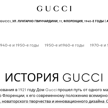
GUCCI, УЛ. ЛУНГАРНО ГВИЧЧАРДИНИ, 11, ФЛОРЕНЦИЯ, 1940-Е ГОДЫ |
1940-е и 1950-е годы
1950-е и1960-е годы
1970-е и
ИСТОРИЯ GUCCI
ования в 1921 году Дом Gucci прошел путь от одного ма
о Флоренции, к его современному положению всемирно 
, новаторского творчества и инновационного дизайна.
своем пути, история Дома неизгладимым образом повлия