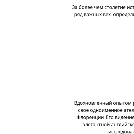
За более чем столетие и
ряд важных вех, опреде
Вдохновленный опытом р
свое одноименное атель
Флоренции. Его видение
элегантной английско
исследова