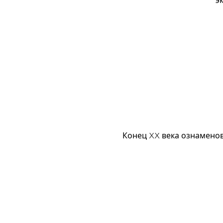
э
Конец XX века ознаменов