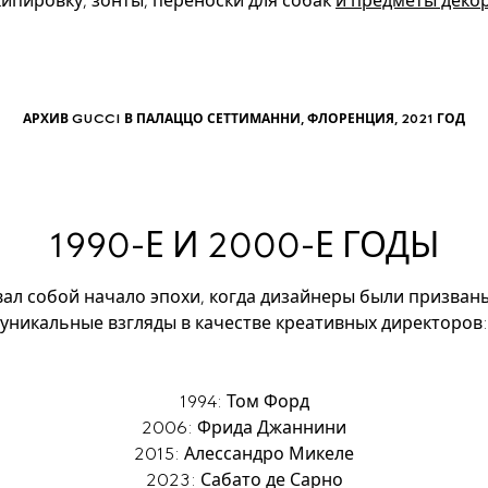
кипировку, зонты, переноски для собак 
и предметы деко
АРХИВ GUCCI В ПАЛАЦЦО СЕТТИМАННИ, ФЛОРЕНЦИЯ, 2021 ГОД
1990-Е И 2000-Е ГОДЫ
ал собой начало эпохи, когда дизайнеры были призваны
1994: Том Форд

2006: Фрида Джаннини

2015: Алессандро Микеле

2023: Сабато де Сарно