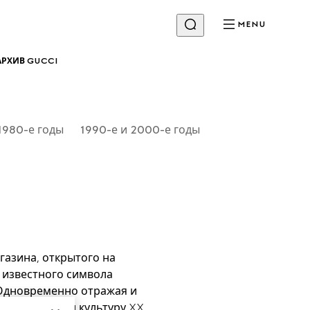
MENU
 АРХИВ GUCCI
 1980-е годы
1990-е и 2000-е годы
газина, открытого на 
известного символа 
 Одновременно отражая и 
ла на моду и культуру XX 