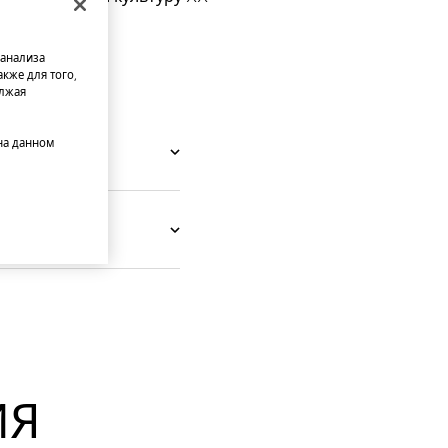
 анализа
кже для того,
олжая
на данном
ИЯ