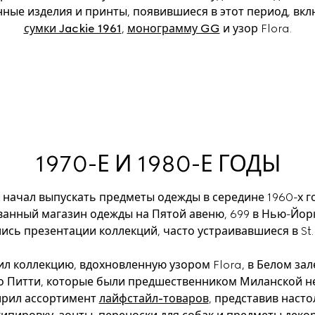
нные изделия и принты, появившиеся в этот период, вк
сумки Jackie 1961
, 
монограмму GG
 и узор Flora.
1970-Е И 1980-Е ГОДЫ
 начал выпускать предметы одежды в середине 1960-х го
нный магазин одежды на Пятой авеню, 699 в Нью-Йорке
ись презентации коллекций, часто устраивавшиеся в St. 
ил коллекцию, вдохновленную узором Flora, в Белом за
о Питти, которые были предшественником Миланской нед
рил ассортимент 
лайфстайл-товаров
, представив наст