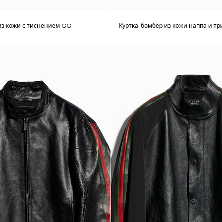
из кожи с тиснением GG
Куртка-бомбер из кожи наппа и т