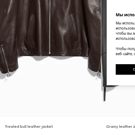
Мы испо
Мы использ
использова
чтобы вы м
использова
Чтобы полу
веб-сайте,
Treated bull leather jacket
Grainy leather z