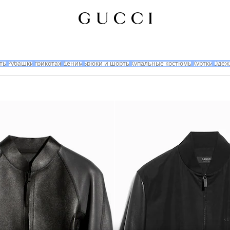
ты
Рубашки
трикотаж
Деним
Брюки и шорты
Купальные костюмы
Куртки
Одеж