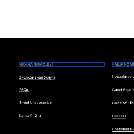
Footer
НУЖНА ПОМОЩЬ?
НАША КОМ
Подробнее о
Экслюзивная Услуга
FAQs
Gucci Equili
Email Unsubscribe
Code of Eth
Карта Сайта
Careers
Правовая и