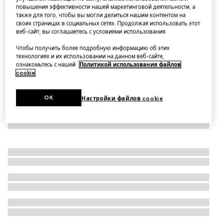
повышения эффективности нашей маркетинговой деятельности, а
Medium GG toiletry case
также для того, чтобы вы могли делиться нашим контентом на
Варианты
beige and brown GG Supreme
своих страницах в социальных сетях. Продолжая использовать этот
веб-сайт, вы соглашаетесь с условиями использования.
Чтобы получить более подробную информацию об этих
технологиях и их использовании на данном веб-сайте,
ознакомьтесь с нашей
Политикой использования файлов
cookie
.
OK
Настройки файлов cookie