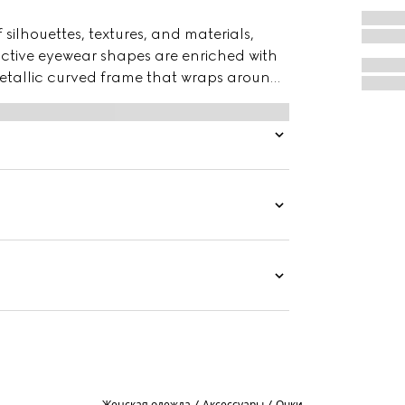
ilhouettes, textures, and materials,
nctive eyewear shapes are enriched with
etallic curved frame that wraps around
logo on the temples and a grey lens.