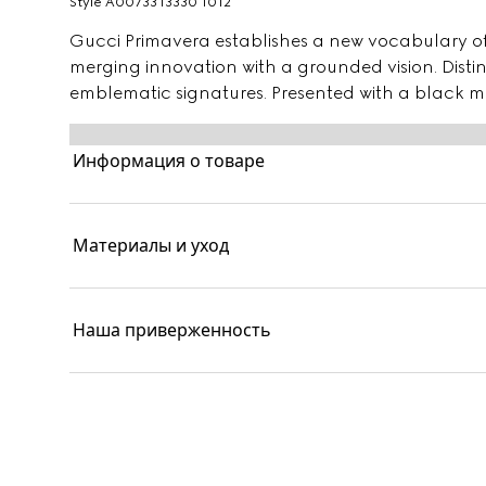
Style ‎A00733 I3330 1012
Gucci Primavera establishes a new vocabulary of s
merging innovation with a grounded vision. Disti
emblematic signatures. Presented with a black m
the face, these sunglasses feature an embossed 
Информация о товаре
Материалы и уход
Наша приверженность