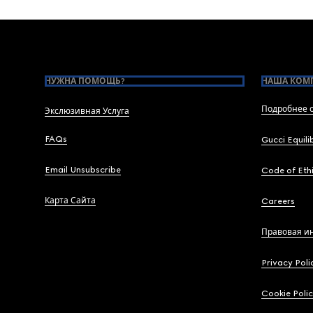
Footer
НУЖНА ПОМОЩЬ?
НАША КОМ
Подробнее о
Экслюзивная Услуга
FAQs
Gucci Equili
Email Unsubscribe
Code of Eth
Карта Сайта
Careers
Правовая и
Privacy Poli
Cookie Poli