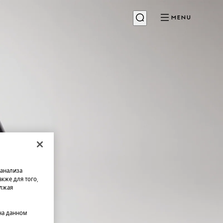
MENU
 анализа
кже для того,
олжая
на данном