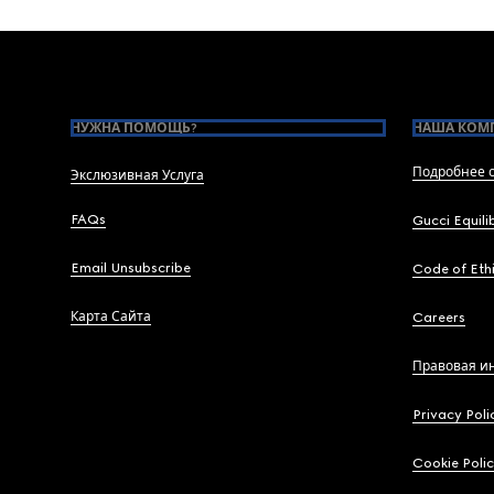
Footer
НУЖНА ПОМОЩЬ?
НАША КОМ
Подробнее о
Экслюзивная Услуга
FAQs
Gucci Equili
Email Unsubscribe
Code of Eth
Карта Сайта
Careers
Правовая и
Privacy Poli
Cookie Poli