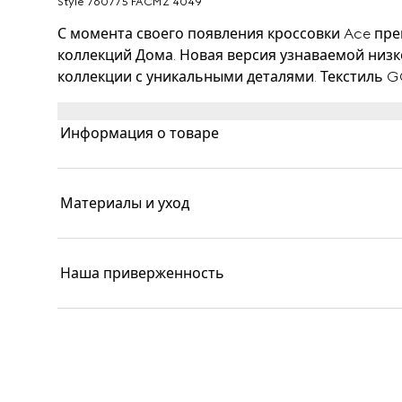
Style ‎760775 FACMZ 4049
С момента своего появления кроссовки Ace пре
коллекций Дома. Новая версия узнаваемой низк
коллекции с уникальными деталями. Текстиль G
отличает модель, а шнуровка дополнена блест
«ACE». Завершает дизайн узнаваемая полоса G
Информация о товаре
Материалы и уход
Наша приверженность