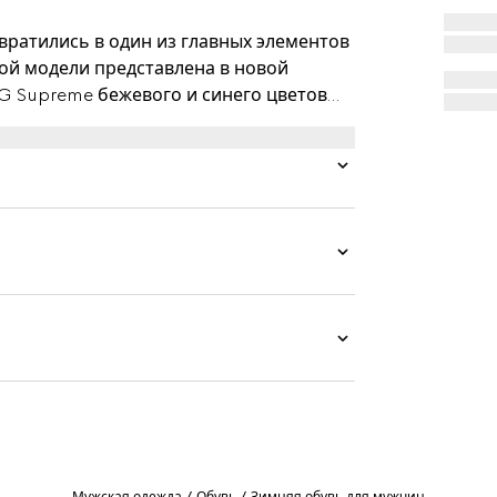
вратились в один из главных элементов
ой модели представлена в новой
G Supreme бежевого и синего цветов
ящей металлической биркой с надписью
ucci Web.