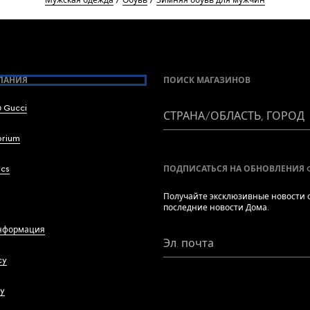
Мужская одежда
Обувь
Зимняя обувь для мужчин
ПАНИЯ
ПОИСК МАГАЗИНОВ
 Gucci
СТРАНА/ОБЛАСТЬ, ГОРОД
brium
ics
ПОДПИСАТЬСЯ НА ОБНОВЛЕНИЯ 
Получайте эксклюзивные новости о
последние новости Дома.
нформация
Эл. почта
cy
cy