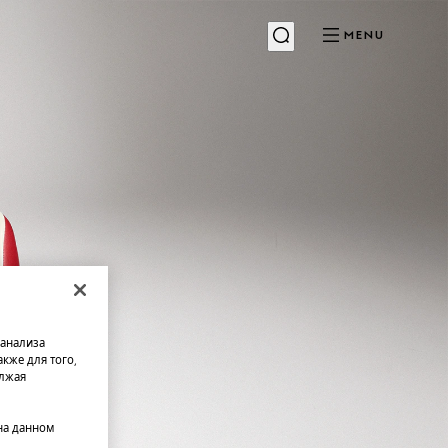
MENU
 анализа
кже для того,
олжая
на данном