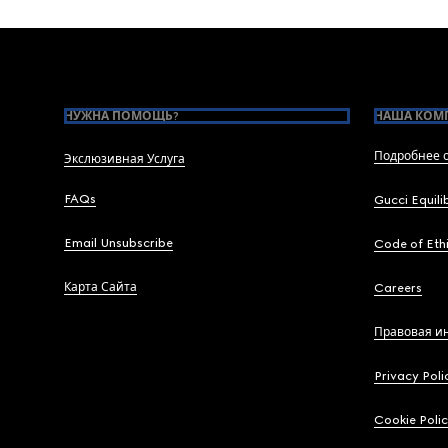
Footer
НУЖНА ПОМОЩЬ?
НАША КОМ
Подробнее о
Экслюзивная Услуга
FAQs
Gucci Equili
Email Unsubscribe
Code of Eth
Карта Сайта
Careers
Правовая и
Privacy Poli
Cookie Poli