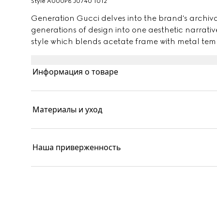
Style ‎A000P8 J0740 1012
Generation Gucci delves into the brand's archiv
generations of design into one aesthetic narrativ
style which blends acetate frame with metal templ
Информация о товаре
Материалы и уход
Наша приверженность