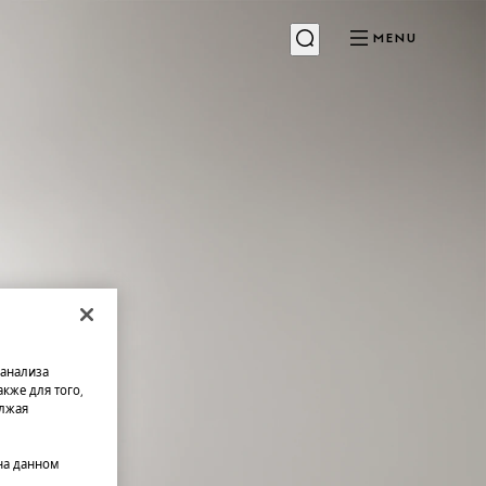
MENU
 анализа
кже для того,
олжая
на данном