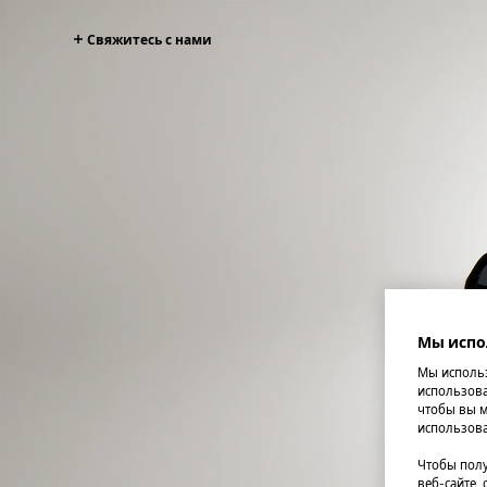
Свяжитесь с нами
Мы испо
Мы использ
использова
чтобы вы м
использова
Чтобы полу
веб-сайте,