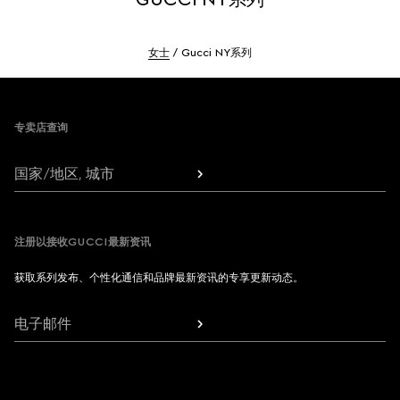
女士
Gucci NY系列
Footer
专卖店查询
国家/地区, 城市
注册以接收GUCCI最新资讯
获取系列发布、个性化通信和品牌最新资讯的专享更新动态。
电子邮件