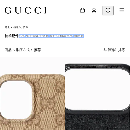
男士
钱包&小皮件
技术配件
钱包
小手袋&手拿包
卡片袋和零钱包
钥匙包
商品 8
排序方式：
推荐
筛选并排序