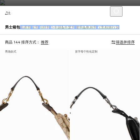
男士
男士箱包
邮差包
背包
托特包
小手袋&手拿包
腰包&单肩包
行李和旅行袋
商品 144
排序方式：
推荐
筛选并排序
秀场款式
首字母个性化定制