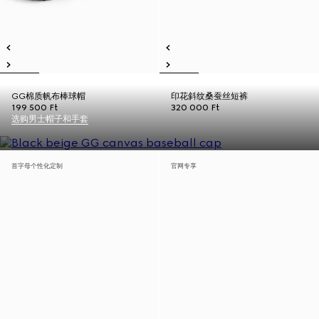
GG棉质帆布棒球帽
印花斜纹桑蚕丝短裤
199 500 Ft
320 000 Ft
选购男士帽子和手套
首字母个性化定制
官网专享