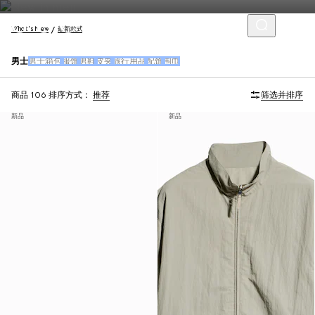
What's New
最新款式
男士
男士箱包
服饰
男鞋
皮夹
旅行用品
配饰
围巾
商品 106
排序方式：
推荐
筛选并排序
新品
新品