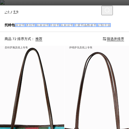
女士
手袋
托特包
肩背包
迷你包
双肩背包
手提包
双肩背包
手拿包&晚宴包
定制手袋
商品 72
排序方式：
推荐
筛选并排序
圣特罗佩及线上专售
伊维萨岛及线上专售