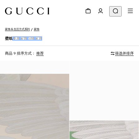
家饰 & 生活方式系列
家饰
壁纸
餐具
家饰
织物
家具
商品 9
排序方式：
推荐
筛选并排序