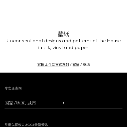
壁纸
Unconventional designs and patterns of the House
in silk, vinyl and paper.
家饰 & 生活方式系列
家饰
壁纸
Footer
专卖店查询
国家/地区, 城市
注册以接收GUCCI最新资讯