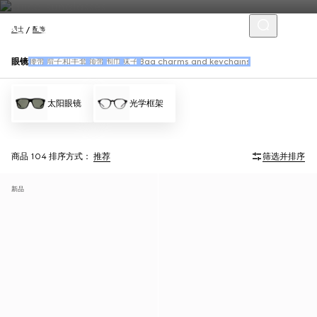
男士
配饰
眼镜
腰带
帽子和手套
领带
围巾
袜子
Bag charms and keychains
太阳眼镜
光学框架
商品 104
排序方式：
推荐
筛选并排序
新品