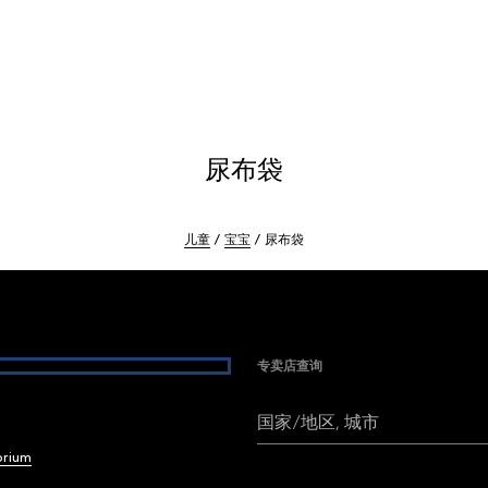
尿布袋
儿童
宝宝
尿布袋
专卖店查询
国家/地区, 城市
brium