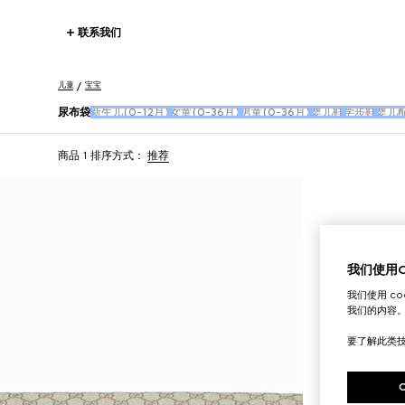
联系我们
儿童
宝宝
尿布袋
新生儿(0-12月)
女童(0-36月)
男童(0-36月)
婴儿鞋
学步鞋
婴儿
商品 1
排序方式：
推荐
我们使用Co
我们使用 c
我们的内容
要了解此类