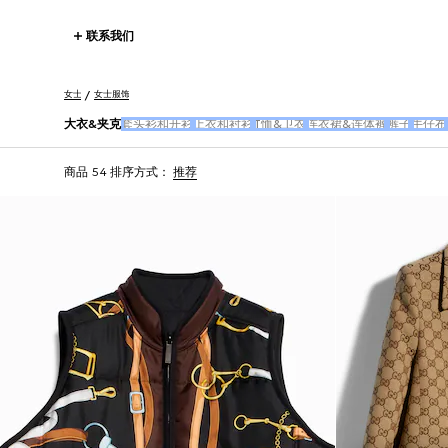
联系我们
女士
女士服饰
大衣&夹克
套头衫和开衫
上衣和衬衫
T恤&卫衣
连衣裙&连体裤
裤子
牛仔布
商品 54
排序方式：
推荐