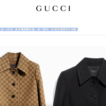
半裙
连体衣
外套&飞行员夹克
皮革
运动装
鸡尾酒宴会装&晚礼服