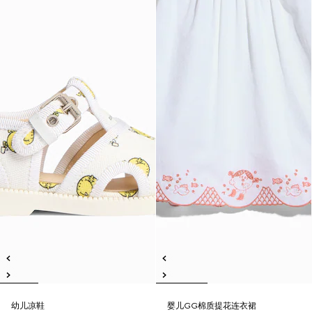
幼儿凉鞋
婴儿GG棉质提花连衣裙