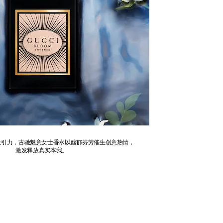
吸引力，古驰魅意女士香水以馥郁芬芳催生创意热情，
激发释放真实本我。