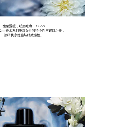
馥郁温暖，明媚璀璨，Gucci
花悦女士香水系列赞颂女性独特个性与耀目之美，
演绎隽永优雅与精致感性。