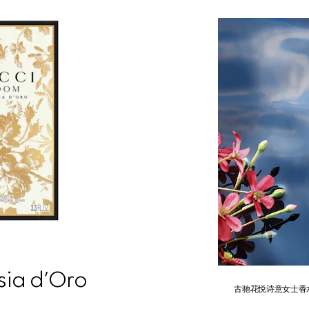
ia d’Oro
古驰花悦诗意女士香