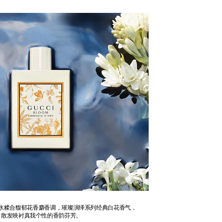
水糅合馥郁花香麝香调，璀璨演绎系列经典白花香气，
散发映衬真我个性的香韵芬芳。