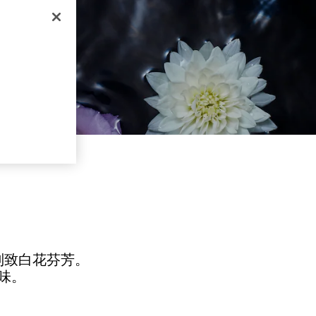
别致白花芬芳。
味。