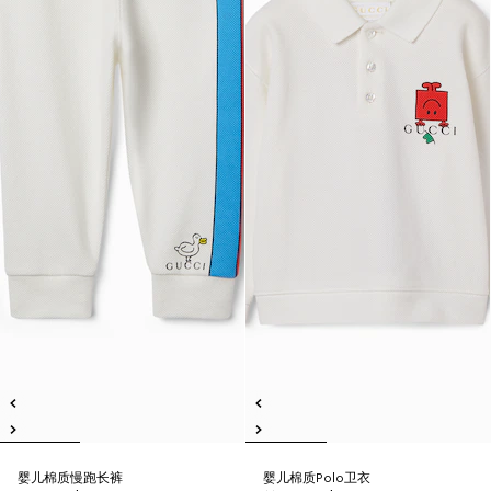
婴儿棉质慢跑长裤
婴儿棉质Polo卫衣