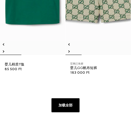
官网已售罄
婴儿棉质T恤
婴儿GG帆布短裤
85 500 Ft
183 000 Ft
加载全部