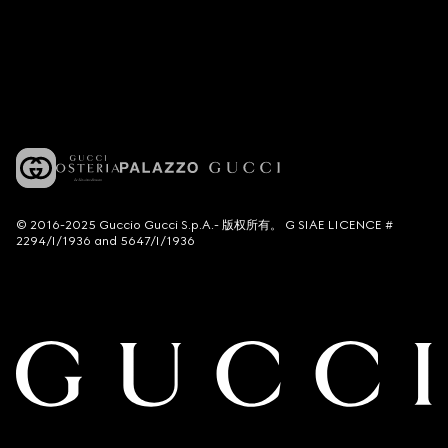
© 2016-2025 Guccio Gucci S.p.A.- 版权所有。 G SIAE LICENCE #
2294/I/1936 and 5647/I/1936