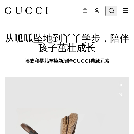
从呱呱坠地到丫丫学步，陪伴
孩子茁壮成长
摇篮和婴儿车焕新演绎GUCCI典藏元素