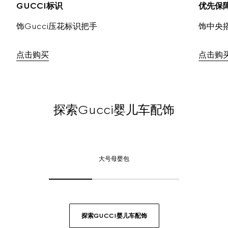
GUCCI标识
优先保
饰Gucci压花标识把手
饰中央
点击购买
点击购
探索Gucci婴儿车配饰
大
号
大号母婴包
母
婴
包,
点
击
探索GUCCI婴儿车配饰
或
轻