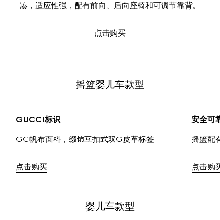
凑，适应性强，配有前向、后向座椅和可调节靠背。
点击购买
摇篮婴儿车款型
GUCCI标识
安全可
GG帆布面料，缀饰互扣式双G皮革标签
摇篮配
点击购买
点击购
婴儿车款型