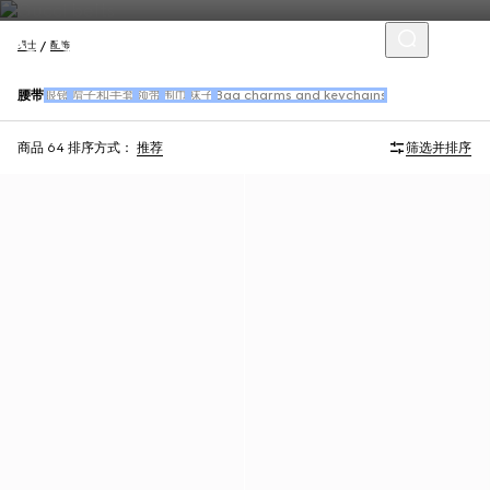
男士
配饰
腰带
眼镜
帽子和手套
领带
围巾
袜子
Bag charms and keychains
商品 64
排序方式：
推荐
筛选并排序