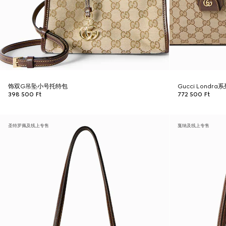
饰双G吊坠小号托特包
Gucci Londr
398 500 Ft
772 500 Ft
圣特罗佩及线上专售
戛纳及线上专售