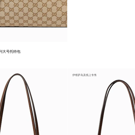
a系列大号托特包
伊维萨岛及线上专售