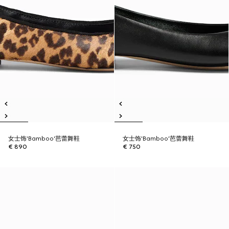
女士饰'Bamboo'芭蕾舞鞋
女士饰'Bamboo'芭蕾舞鞋
€ 890
€ 750