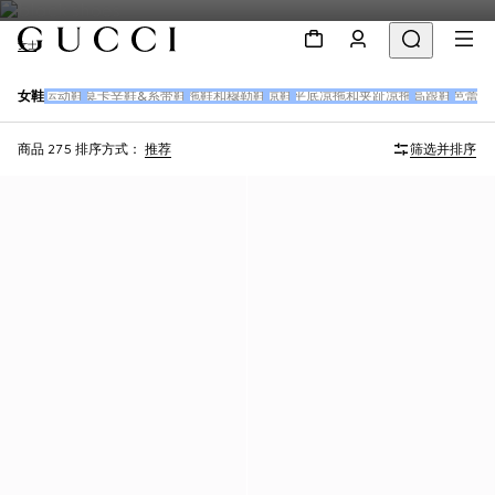
女士
女鞋
运动鞋
莫卡辛鞋&系带鞋
拖鞋和穆勒鞋
凉鞋
平底凉拖和夹趾凉拖
高跟鞋
芭蕾舞
商品 275
排序方式：
推荐
筛选并排序