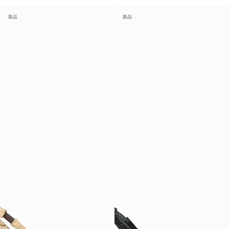
新品
新品