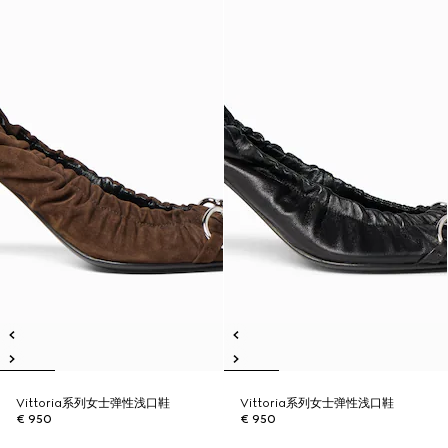
Vittoria系列女士弹性浅口鞋
Vittoria系列女士弹性浅口鞋
€ 950
€ 950