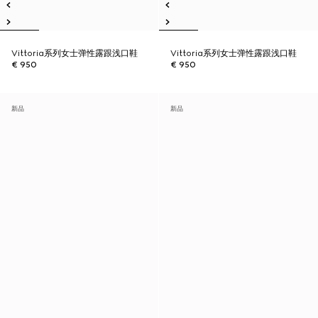
Vittoria系列女士弹性露跟浅口鞋
Vittoria系列女士弹性露跟浅口鞋
€ 950
€ 950
新品
新品