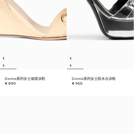
Donna系列女士坡跟凉鞋
Donna系列女士防水台凉鞋
€ 890
€ 950