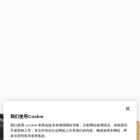
我们使用Cookie
我们使用 cookie 和类似技术来增强网站导航，分析网站使用情况，协助我司
开展营销工作，并允许您在社交网络上共享我们的内容。继续使用本网站，即
表示您同意本使用条款。