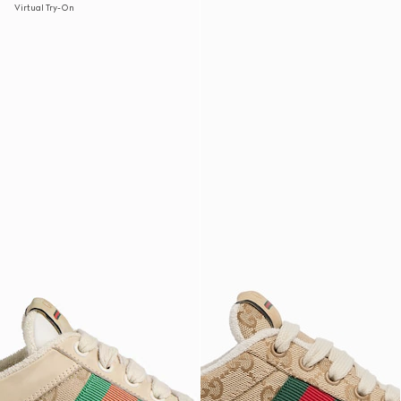
Virtual Try-On