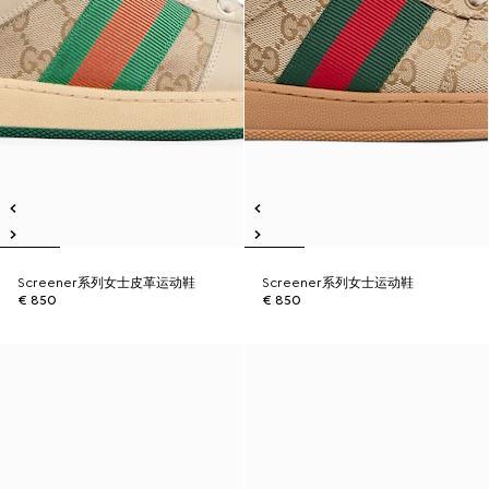
Screener系列女士皮革运动鞋
Screener系列女士运动鞋
€ 850
€ 850