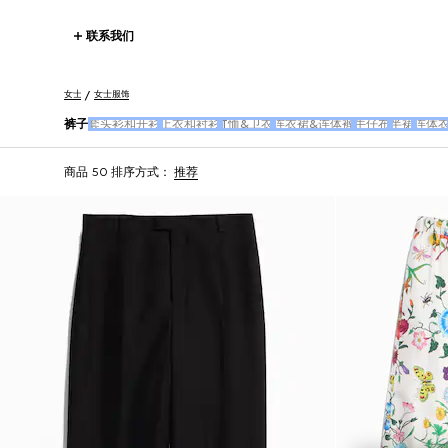
联系我们
女士
女士服饰
裤子
套头衫和开衫
上衣和衬衫
T恤&卫衣
连衣裙&连体裤
牛仔布
半裙
连体
商品 50
排序方式：
推荐