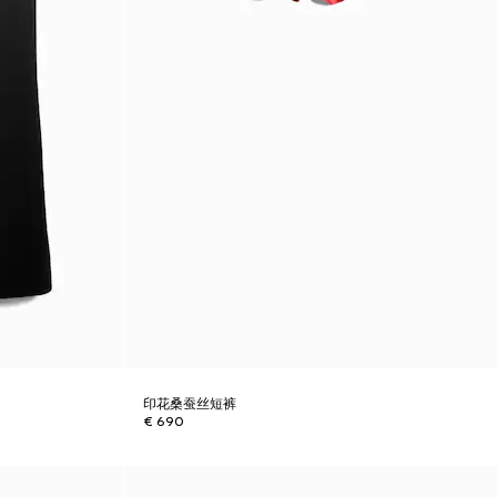
印花桑蚕丝短裤
€ 690