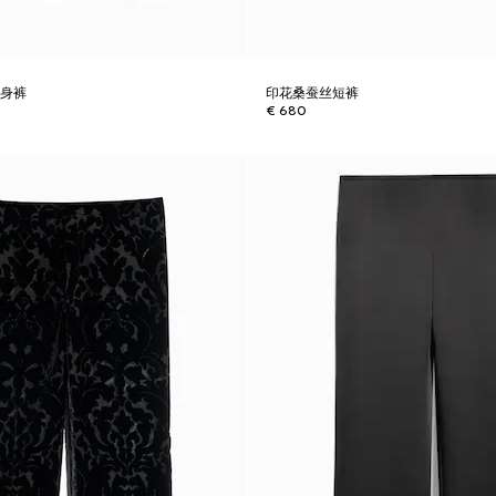
紧身裤
印花桑蚕丝短裤
€ 680