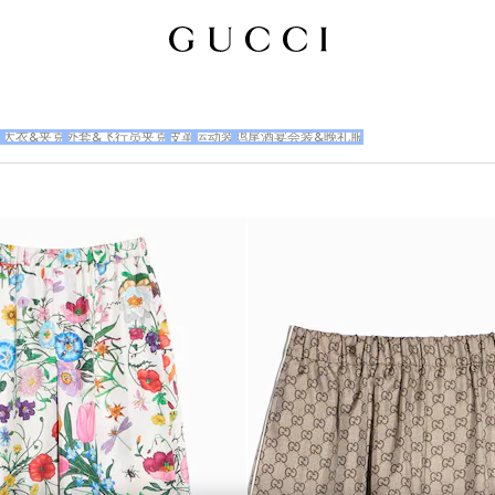
衣
大衣&夹克
外套&飞行员夹克
皮革
运动装
鸡尾酒宴会装&晚礼服