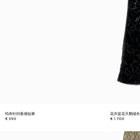
绉布针织垂感短裤
花卉提花天鹅绒
€ 590
€ 1.700