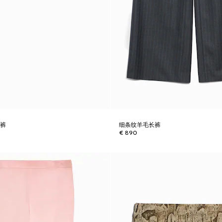
短裤
细条纹羊毛长裤
€ 890