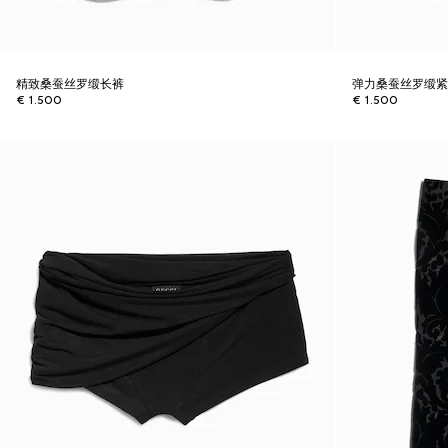
精致桑蚕丝罗缎长裤
弹力桑蚕丝罗缎
€ 1.500
€ 1.500