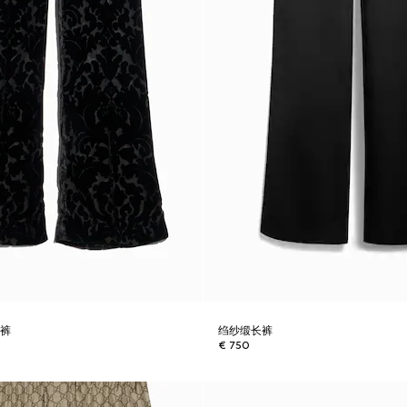
长裤
绉纱缎长裤
€ 750