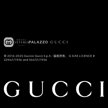
© 2016-2025 Guccio Gucci S.p.A.- 版权所有。 G SIAE LICENCE #
2294/I/1936 and 5647/I/1936