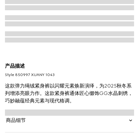
产品描述
Style ‎850997 XUANY 1043
这款弹力绳绒紧身裤以闪耀元素焕新演绎，为2025秋冬系
列增添亮眼力作。这款紧身裤通体匠心缀饰GG水晶刺绣，
巧妙融蕴经典元素与现代格调。
商品细节