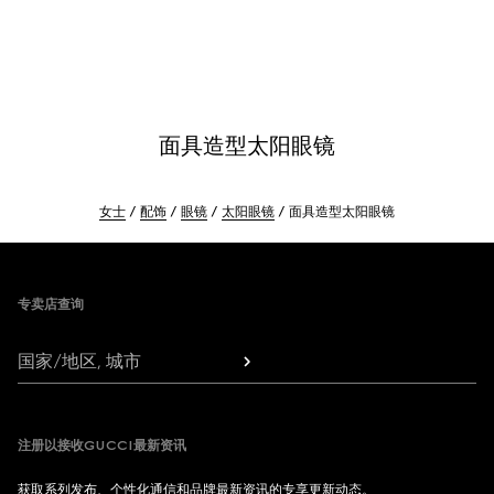
面具造型太阳眼镜
女士
配饰
眼镜
太阳眼镜
面具造型太阳眼镜
Footer
专卖店查询
国家/地区, 城市
注册以接收GUCCI最新资讯
获取系列发布、个性化通信和品牌最新资讯的专享更新动态。