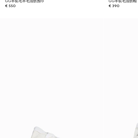
GG羊驼毛羊毛混纺围巾
GG羊驼毛混纺帽
€ 550
€ 390