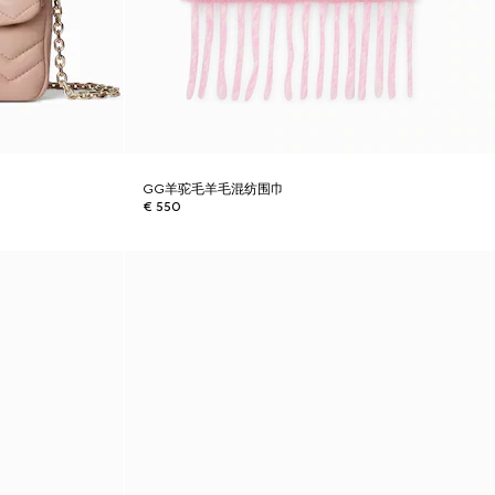
GG羊驼毛羊毛混纺围巾
€ 550