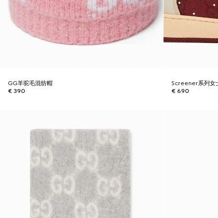
GG羊驼毛混纺帽
Screener系
€ 390
€ 690