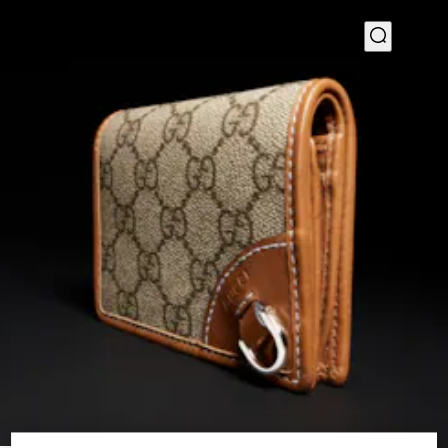
1
/
4