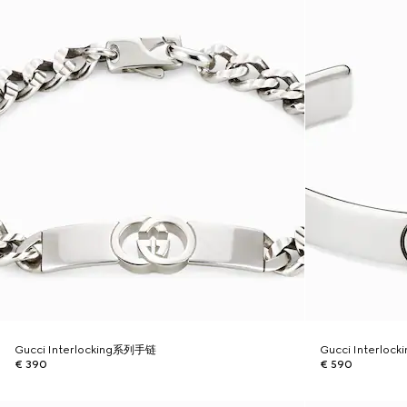
Gucci Interlocking系列手链
Gucci Interlo
€ 390
€ 590