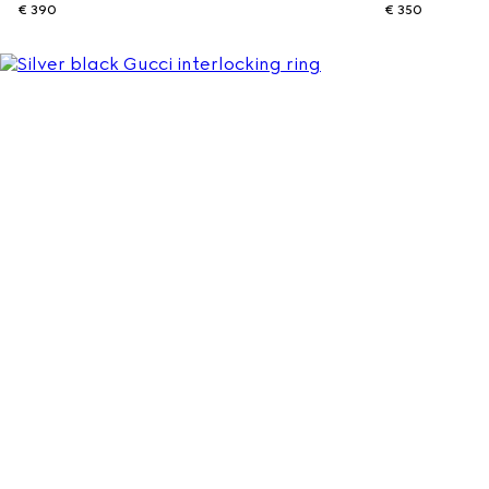
€ 390
€ 350