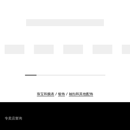
珠宝和腕表
银饰
袖扣和其他配饰
Footer
专卖店查询