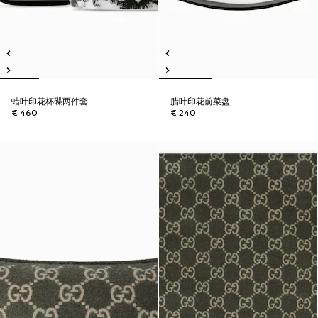
蜡叶印花杯碟两件套
腊叶印花前菜盘
€ 460
€ 240