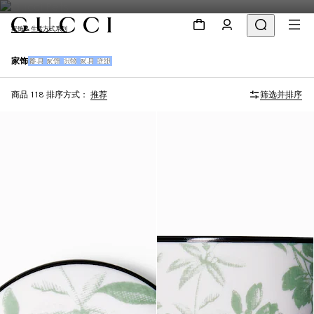
家饰 & 生活方式系列
家饰
餐具
家饰
织物
家具
壁纸
商品 118
排序方式：
推荐
筛选并排序