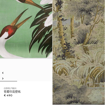
仅限客户顾问
苍鹭印花壁纸
€ 490