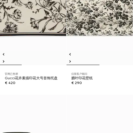
官网已售罄
仅限客户顾问
Gucci花卉素描印花大号首饰托盘
腊叶印花壁纸
€ 420
€ 290