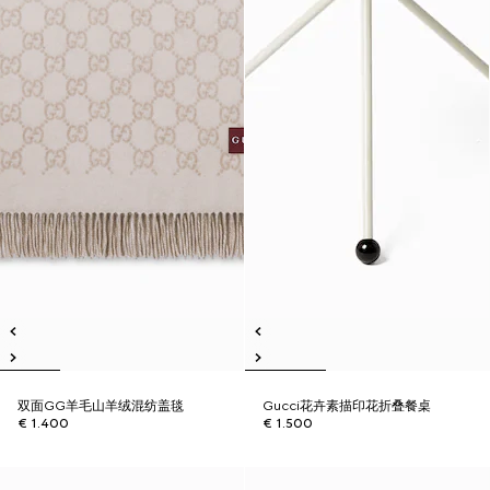
双面GG羊毛山羊绒混纺盖毯
Gucci花卉素描印花折叠餐桌
€ 1.400
€ 1.500